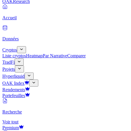
OAK
Research
Accueil
Données
Cryptos
Liste cryptos
Heatmap
Par Narrative
Comparer
TradFi
Projets
Hyperliquid
OAK Index
Rendements
Portefeuilles
Recherche
Voir tout
Premium