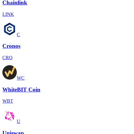
Chainlink
LINK
C
Cronos
CRO
WC
WhiteBIT Coin
WBT
U
Uniswap