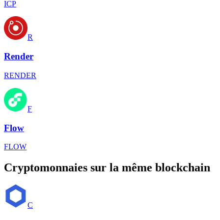
ICP
R
Render
RENDER
F
Flow
FLOW
Cryptomonnaies sur la même blockchain
C