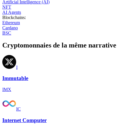
Artificial Intelligence (AI)
NFT
AI Agents
Blockchains
:
Ethereum
Cardano
BSC
Cryptomonnaies de la même narrative
I
Immutable
IMX
IC
Internet Computer