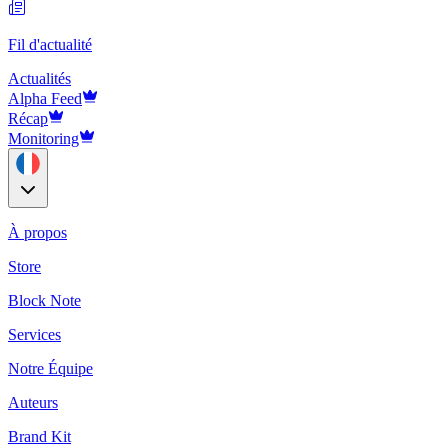
Fil d'actualité
Actualités
Alpha Feed
Récap
Monitoring
À propos
Store
Block Note
Services
Notre Équipe
Auteurs
Brand Kit