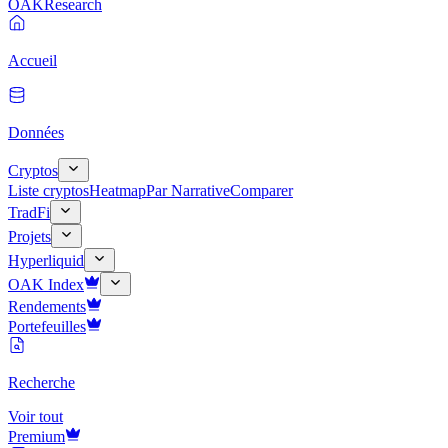
OAK
Research
Accueil
Données
Cryptos
Liste cryptos
Heatmap
Par Narrative
Comparer
TradFi
Projets
Hyperliquid
OAK Index
Rendements
Portefeuilles
Recherche
Voir tout
Premium