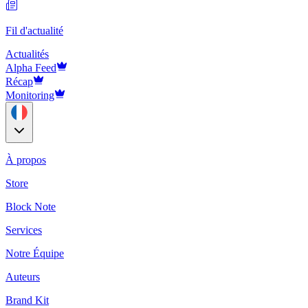
Fil d'actualité
Actualités
Alpha Feed
Récap
Monitoring
À propos
Store
Block Note
Services
Notre Équipe
Auteurs
Brand Kit