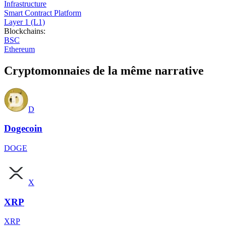
Infrastructure
Smart Contract Platform
Layer 1 (L1)
Blockchains
:
BSC
Ethereum
Cryptomonnaies de la même narrative
D
Dogecoin
DOGE
X
XRP
XRP