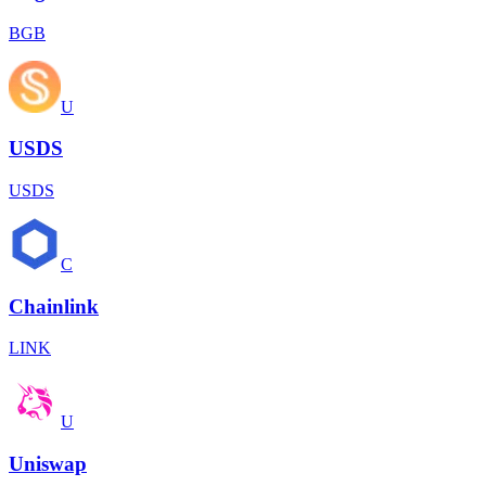
BGB
U
USDS
USDS
C
Chainlink
LINK
U
Uniswap