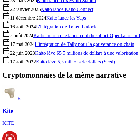
28 mars 2025
Kaito lance la Reward Station
22 janvier 2025
Kaito lance Kaito Connect
11 décembre 2024
Kaito lance les Yaps
16 août 2024
L'intégration de Token Unlocks
2 août 2024
Kaito annonce le lancement du subnet Openkaito sur 
17 mai 2024
L'intégration de Tally pour la gouverance on-chain
22 juin 2023
Kaito lève $5,5 millions de dollars à une valorisation
17 août 2022
Kaito lève 5,3 millions de dollars (Seed)
Cryptomonnaies de la même narrative
K
Kite
KITE