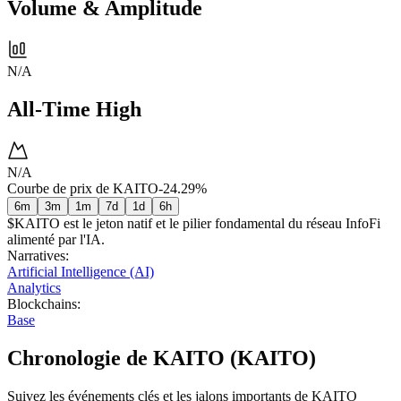
Volume & Amplitude
N/A
All-Time High
N/A
Courbe de prix de KAITO
-24.29%
6m
3m
1m
7d
1d
6h
$KAITO est le jeton natif et le pilier fondamental du réseau InfoFi
alimenté par l'IA.
Narratives
:
Artificial Intelligence (AI)
Analytics
Blockchains
:
Base
Chronologie de KAITO (KAITO)
Suivez les événements clés et les jalons importants de KAITO