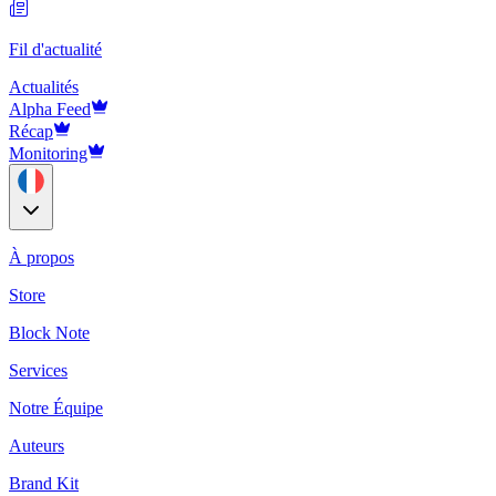
Fil d'actualité
Actualités
Alpha Feed
Récap
Monitoring
À propos
Store
Block Note
Services
Notre Équipe
Auteurs
Brand Kit