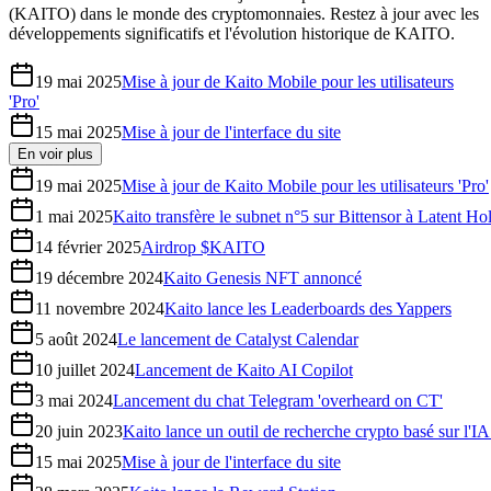
(KAITO) dans le monde des cryptomonnaies. Restez à jour avec les
développements significatifs et l'évolution historique de KAITO.
19 mai 2025
Mise à jour de Kaito Mobile pour les utilisateurs
'Pro'
15 mai 2025
Mise à jour de l'interface du site
En voir plus
19 mai 2025
Mise à jour de Kaito Mobile pour les utilisateurs 'Pro'
1 mai 2025
Kaito transfère le subnet n°5 sur Bittensor à Latent Ho
14 février 2025
Airdrop $KAITO
19 décembre 2024
Kaito Genesis NFT annoncé
11 novembre 2024
Kaito lance les Leaderboards des Yappers
5 août 2024
Le lancement de Catalyst Calendar
10 juillet 2024
Lancement de Kaito AI Copilot
3 mai 2024
Lancement du chat Telegram 'overheard on CT'
20 juin 2023
Kaito lance un outil de recherche crypto basé sur l'
15 mai 2025
Mise à jour de l'interface du site