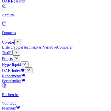
OAK
Research
Accueil
Données
Cryptos
Liste cryptos
Heatmap
Par Narrative
Comparer
TradFi
Projets
Hyperliquid
OAK Index
Rendements
Portefeuilles
Recherche
Voir tout
Premium