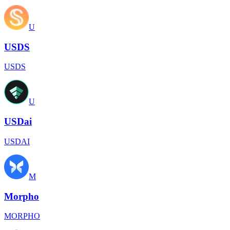
U
USDS
USDS
U
USDai
USDAI
M
Morpho
MORPHO