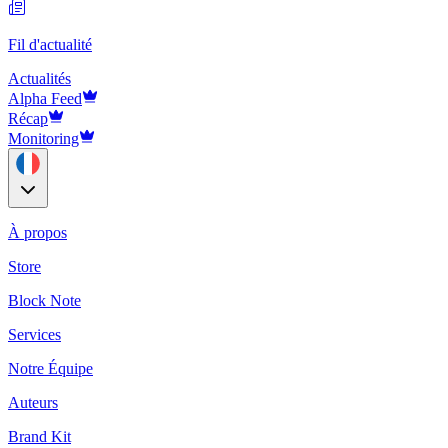
Fil d'actualité
Actualités
Alpha Feed
Récap
Monitoring
À propos
Store
Block Note
Services
Notre Équipe
Auteurs
Brand Kit