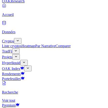
OAK
Research
Accueil
Données
Cryptos
Liste cryptos
Heatmap
Par Narrative
Comparer
TradFi
Projets
Hyperliquid
OAK Index
Rendements
Portefeuilles
Recherche
Voir tout
Premium