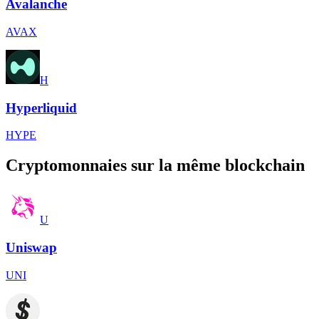
Avalanche
AVAX
H
Hyperliquid
HYPE
Cryptomonnaies sur la même blockchain
U
Uniswap
UNI