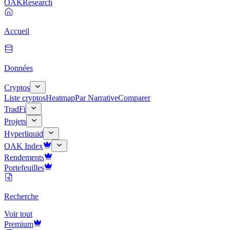
OAK
Research
Accueil
Données
Cryptos
Liste cryptos
Heatmap
Par Narrative
Comparer
TradFi
Projets
Hyperliquid
OAK Index
Rendements
Portefeuilles
Recherche
Voir tout
Premium