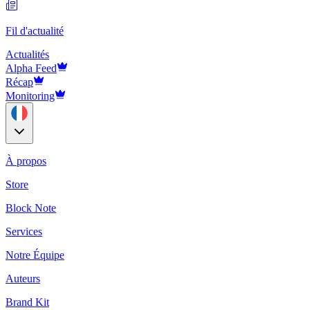
Fil d'actualité
Actualités
Alpha Feed
Récap
Monitoring
À propos
Store
Block Note
Services
Notre Équipe
Auteurs
Brand Kit