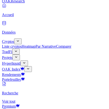
OAK
Research
Accueil
Données
Cryptos
Liste cryptos
Heatmap
Par Narrative
Comparer
TradFi
Projets
Hyperliquid
OAK Index
Rendements
Portefeuilles
Recherche
Voir tout
Premium