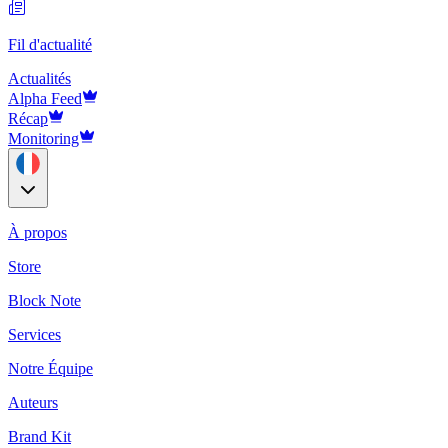
Fil d'actualité
Actualités
Alpha Feed
Récap
Monitoring
À propos
Store
Block Note
Services
Notre Équipe
Auteurs
Brand Kit