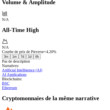
Volume & Amplitude
N/A
All-Time High
N/A
Courbe de prix de Pieverse
+4.20%
3m
1m
7d
1d
6h
Pas de description
Narratives
:
Artificial Intelligence (AI)
AI Applications
Blockchains
:
BSC
Ethereum
Cryptomonnaies de la même narrative