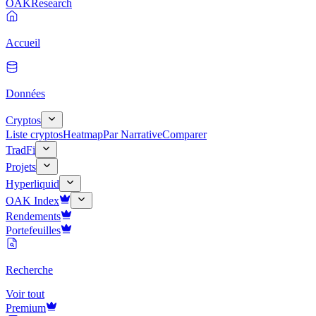
OAK
Research
Accueil
Données
Cryptos
Liste cryptos
Heatmap
Par Narrative
Comparer
TradFi
Projets
Hyperliquid
OAK Index
Rendements
Portefeuilles
Recherche
Voir tout
Premium