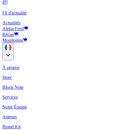
Fil d'actualité
Actualités
Alpha Feed
Récap
Monitoring
À propos
Store
Block Note
Services
Notre Équipe
Auteurs
Brand Kit