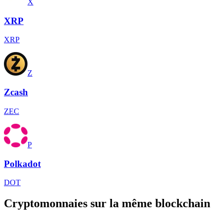
X
XRP
XRP
Z
Zcash
ZEC
P
Polkadot
DOT
Cryptomonnaies sur la même blockchain