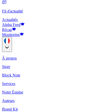
Fil d'actualité
Actualités
Alpha Feed
Récap
Monitoring
À propos
Store
Block Note
Services
Notre Équipe
Auteurs
Brand Kit