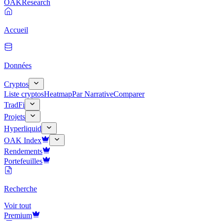
OAK
Research
Accueil
Données
Cryptos
Liste cryptos
Heatmap
Par Narrative
Comparer
TradFi
Projets
Hyperliquid
OAK Index
Rendements
Portefeuilles
Recherche
Voir tout
Premium