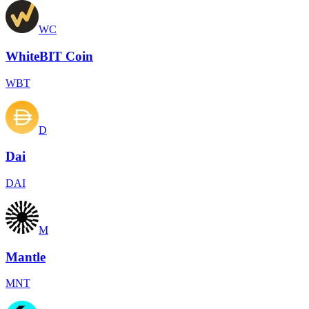
WC
WhiteBIT Coin
WBT
D
Dai
DAI
M
Mantle
MNT