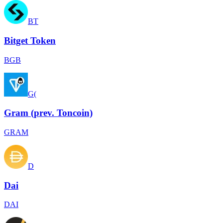
BT
Bitget Token
BGB
G(
Gram (prev. Toncoin)
GRAM
D
Dai
DAI