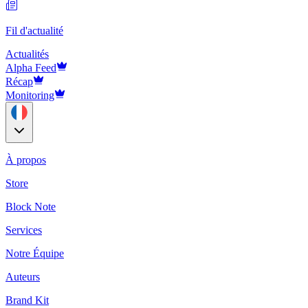
Fil d'actualité
Actualités
Alpha Feed
Récap
Monitoring
À propos
Store
Block Note
Services
Notre Équipe
Auteurs
Brand Kit