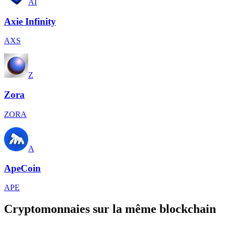
AI
Axie Infinity
AXS
Z
Zora
ZORA
A
ApeCoin
APE
Cryptomonnaies sur la même blockchain