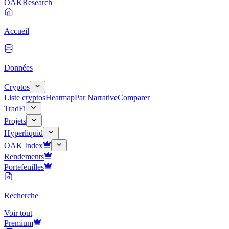
OAK
Research
Accueil
Données
Cryptos
Liste cryptos
Heatmap
Par Narrative
Comparer
TradFi
Projets
Hyperliquid
OAK Index
Rendements
Portefeuilles
Recherche
Voir tout
Premium