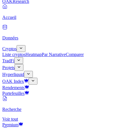
OAK
Research
Accueil
Données
Cryptos
Liste cryptos
Heatmap
Par Narrative
Comparer
TradFi
Projets
Hyperliquid
OAK Index
Rendements
Portefeuilles
Recherche
Voir tout
Premium