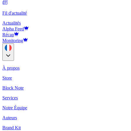
Fil d'actualité
Actualités
Alpha Feed
Récap
Monitoring
À propos
Store
Block Note
Services
Notre Équipe
Auteurs
Brand Kit