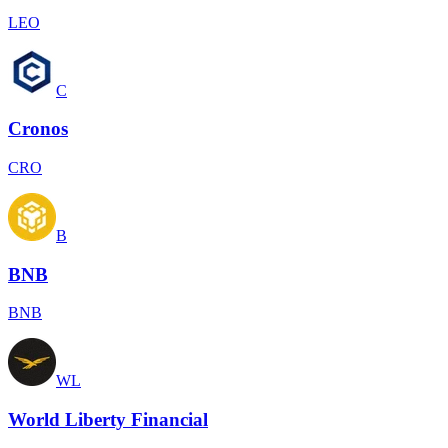
LEO
C
Cronos
CRO
B
BNB
BNB
WL
World Liberty Financial