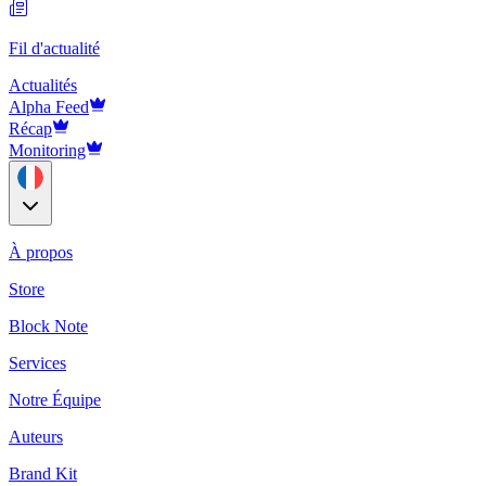
Fil d'actualité
Actualités
Alpha Feed
Récap
Monitoring
À propos
Store
Block Note
Services
Notre Équipe
Auteurs
Brand Kit