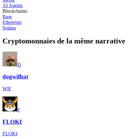
AI Agents
Blockchains
:
Base
Ethereum
Solana
Cryptomonnaies de la même narrative
D
dogwifhat
WIF
F
FLOKI
FLOKI