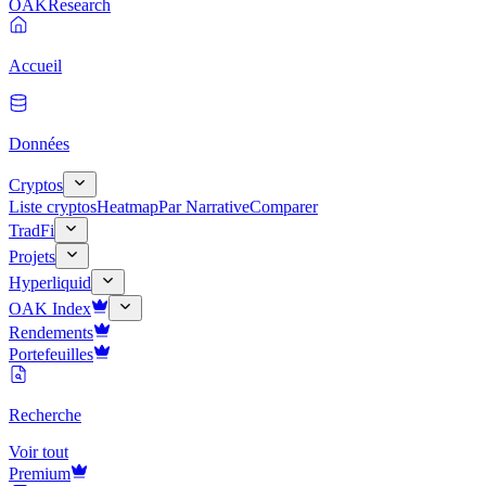
OAK
Research
Accueil
Données
Cryptos
Liste cryptos
Heatmap
Par Narrative
Comparer
TradFi
Projets
Hyperliquid
OAK Index
Rendements
Portefeuilles
Recherche
Voir tout
Premium