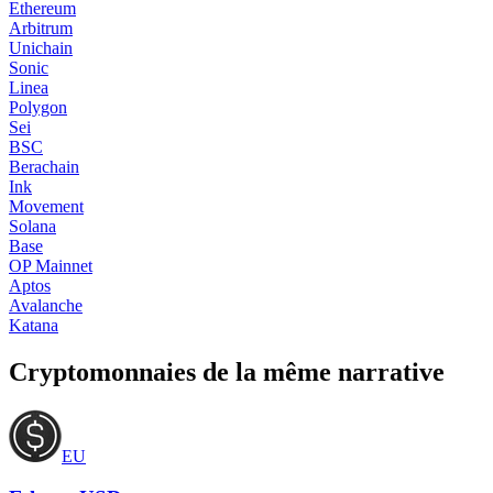
Ethereum
Arbitrum
Unichain
Sonic
Linea
Polygon
Sei
BSC
Berachain
Ink
Movement
Solana
Base
OP Mainnet
Aptos
Avalanche
Katana
Cryptomonnaies de la même narrative
EU