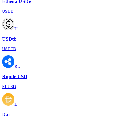
Ethena USDe
USDE
U
USDtb
USDTB
RU
Ripple USD
RLUSD
D
Dai