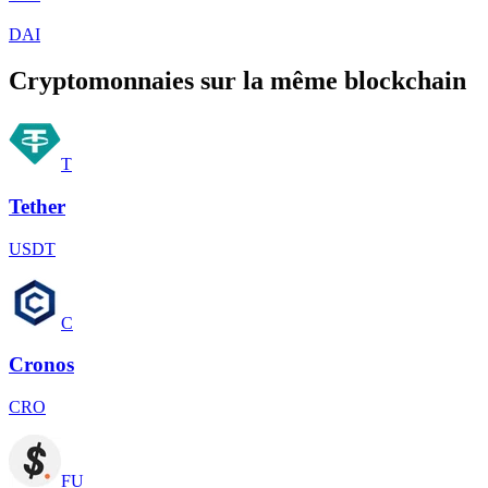
DAI
Cryptomonnaies sur la même blockchain
T
Tether
USDT
C
Cronos
CRO
FU