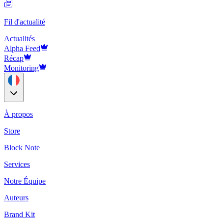
Fil d'actualité
Actualités
Alpha Feed
Récap
Monitoring
À propos
Store
Block Note
Services
Notre Équipe
Auteurs
Brand Kit