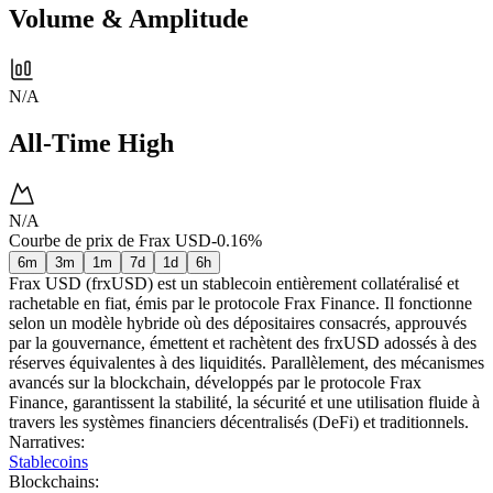
Volume & Amplitude
N/A
All-Time High
N/A
Courbe de prix de Frax USD
-0.16%
6m
3m
1m
7d
1d
6h
Frax USD (frxUSD) est un stablecoin entièrement collatéralisé et
rachetable en fiat, émis par le protocole Frax Finance. Il fonctionne
selon un modèle hybride où des dépositaires consacrés, approuvés
par la gouvernance, émettent et rachètent des frxUSD adossés à des
réserves équivalentes à des liquidités. Parallèlement, des mécanismes
avancés sur la blockchain, développés par le protocole Frax
Finance, garantissent la stabilité, la sécurité et une utilisation fluide à
travers les systèmes financiers décentralisés (DeFi) et traditionnels.
Narratives
:
Stablecoins
Blockchains
: