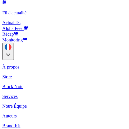
Fil d'actualité
Actualités
Alpha Feed
Récap
Monitoring
À propos
Store
Block Note
Services
Notre Équipe
Auteurs
Brand Kit