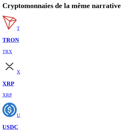
Cryptomonnaies de la même narrative
T
TRON
TRX
X
XRP
XRP
U
USDC