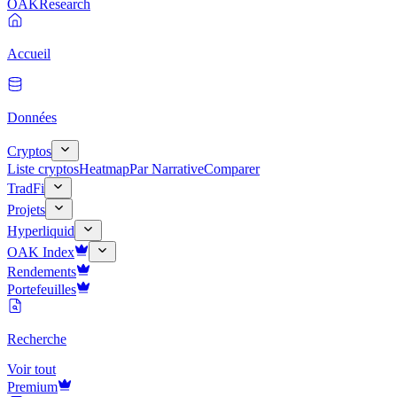
OAK
Research
Accueil
Données
Cryptos
Liste cryptos
Heatmap
Par Narrative
Comparer
TradFi
Projets
Hyperliquid
OAK Index
Rendements
Portefeuilles
Recherche
Voir tout
Premium