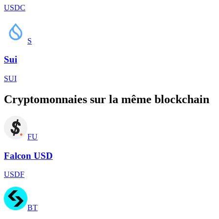
USDC
S
Sui
SUI
Cryptomonnaies sur la même blockchain
FU
Falcon USD
USDF
BT