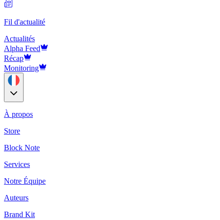
Fil d'actualité
Actualités
Alpha Feed
Récap
Monitoring
À propos
Store
Block Note
Services
Notre Équipe
Auteurs
Brand Kit