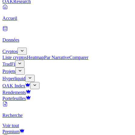
OAK
Research
Accueil
Données
Cryptos
Liste cryptos
Heatmap
Par Narrative
Comparer
TradFi
Projets
Hyperliquid
OAK Index
Rendements
Portefeuilles
Recherche
Voir tout
Premium