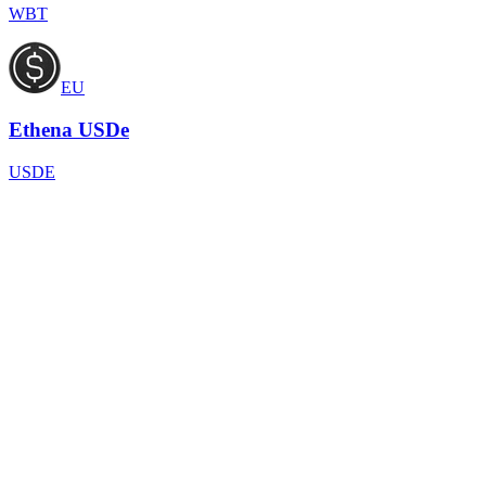
WBT
EU
Ethena USDe
USDE