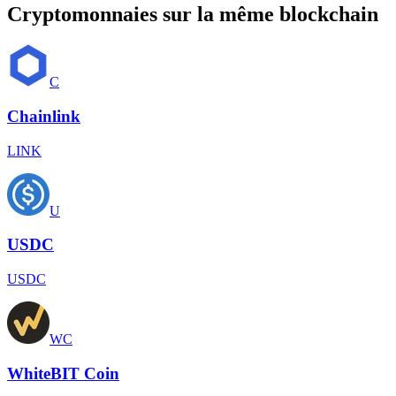
Cryptomonnaies sur la même blockchain
C
Chainlink
LINK
U
USDC
USDC
WC
WhiteBIT Coin