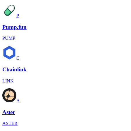
P
Pump.fun
PUMP
C
Chainlink
LINK
A
Aster
ASTER