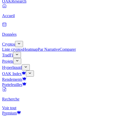
OAK
Research
Accueil
Données
Cryptos
Liste cryptos
Heatmap
Par Narrative
Comparer
TradFi
Projets
Hyperliquid
OAK Index
Rendements
Portefeuilles
Recherche
Voir tout
Premium