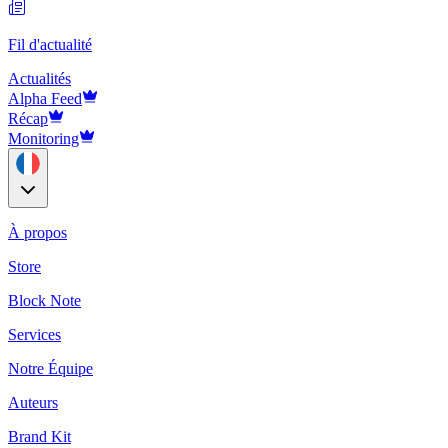
Fil d'actualité
Actualités
Alpha Feed
Récap
Monitoring
À propos
Store
Block Note
Services
Notre Équipe
Auteurs
Brand Kit