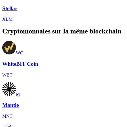
Stellar
XLM
Cryptomonnaies sur la même blockchain
WC
WhiteBIT Coin
WBT
M
Mantle
MNT