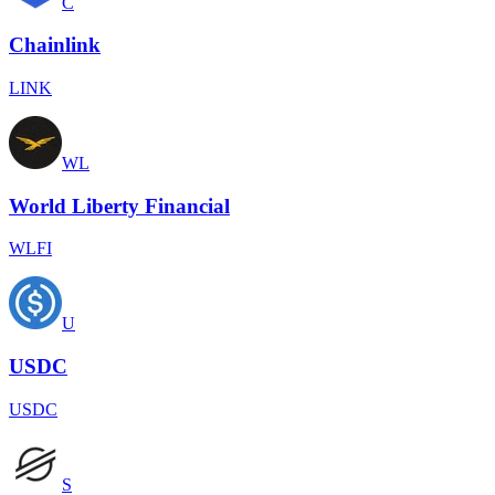
C
Chainlink
LINK
WL
World Liberty Financial
WLFI
U
USDC
USDC
S