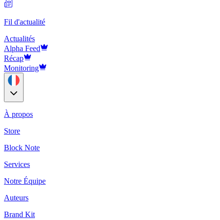
Fil d'actualité
Actualités
Alpha Feed
Récap
Monitoring
À propos
Store
Block Note
Services
Notre Équipe
Auteurs
Brand Kit