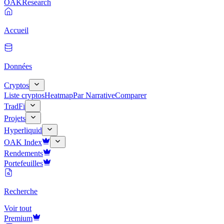
OAK
Research
Accueil
Données
Cryptos
Liste cryptos
Heatmap
Par Narrative
Comparer
TradFi
Projets
Hyperliquid
OAK Index
Rendements
Portefeuilles
Recherche
Voir tout
Premium